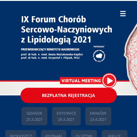
BEZPŁATNA REJESTRACJA
GDAŃSK
KATOWICE
KRAKÓW
25.3.2021
26.3.2021
23.4.2021
BYDGOSZCZ
POZNAŃ
OLSZTYN
KIELCE