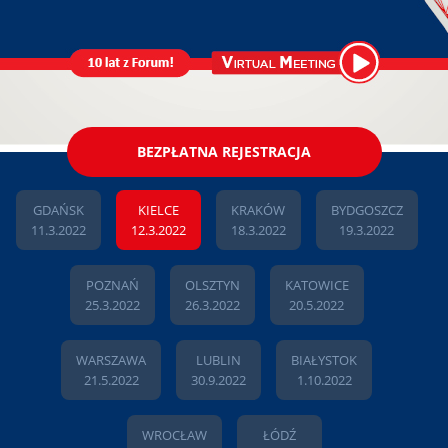
BEZPŁATNA REJESTRACJA
GDAŃSK
KIELCE
KRAKÓW
BYDGOSZCZ
11.3.2022
12.3.2022
18.3.2022
19.3.2022
POZNAŃ
OLSZTYN
KATOWICE
25.3.2022
26.3.2022
20.5.2022
WARSZAWA
LUBLIN
BIAŁYSTOK
21.5.2022
30.9.2022
1.10.2022
WROCŁAW
ŁÓDŹ